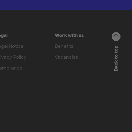
egal
Work with us
egal Notice
Benefits
Back to top
rivacy Policy
Vacancies
ompliance