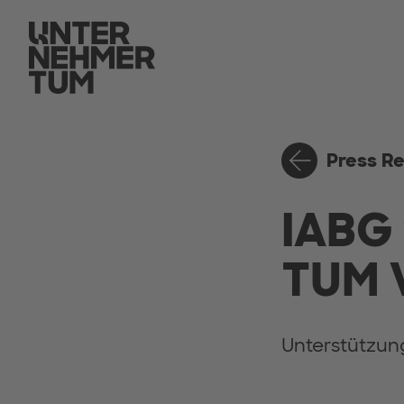
Press R
IABG 
TUM 
Unterstützung