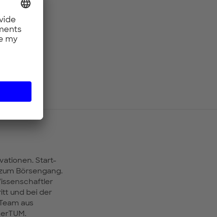
vationen. Start-
 zum Börsengang.
issenschaftler
tt und bei der
 Team aus
merTUM.