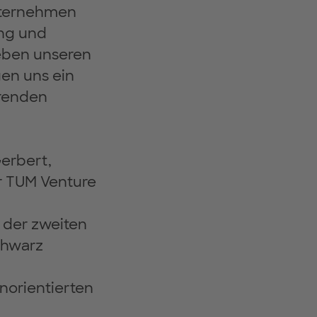
nternehmen
ung und
geben unseren
en uns ein
hrenden
Gerbert,
er TUM Venture
 der zweiten
chwarz
orientierten