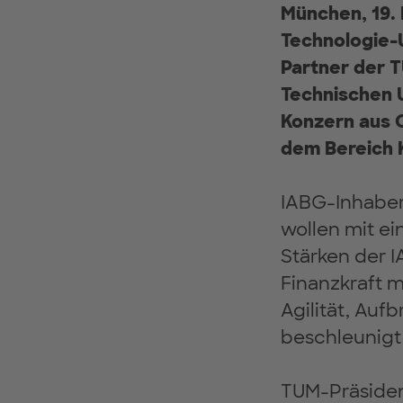
München, 19. 
Technologie-U
Partner der T
Technischen 
Konzern aus 
dem Bereich K
IABG-Inhaber 
wollen mit ei
Stärken der I
Finanzkraft 
Agilität, Au
beschleunigt
TUM-Präsiden