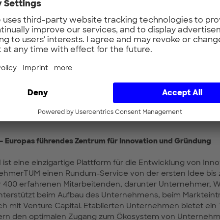
ns
h
03
mertum.de
 Europas führendes Zentrum für Innovation und Gründung
t eine einzigartige Plattform für die Entwicklung von Inno
nehmerTUM einen Rundum-Service von der ersten Idee bis
r 400 erfahrenen Mitarbeitenden, darunter Unternehmer, W
nterstützt beim Aufbau des Unternehmens, beim Markteintri
ch mit Venture Capital. Etablierten Unternehmen bietet ein
tern den optimalen Zugang zum Ökosystem von Unterneh