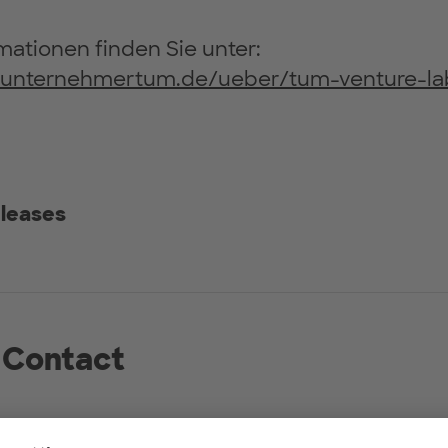
mationen finden Sie unter:
.unternehmertum.de/ueber/tum-venture-la
eleases
 Contact