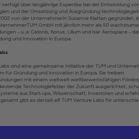
erfügt über langjährige Expertise bei der Entwicklung vo
egien und der Umsetzung und Ausgründung technologieget
2002 von der Unternehmerin Susanne Klatten gegründet, is
ternehmerTUM GmbH mit jährlich mehr als 50 wachstums
ngen - u. a. Celonis, Konux, Lilium und Isar Aerospace - d
ung und Innovation in Europa.
Labs
Labs sind eine gemeinsame Initiative der TUM und Unter
 für Gründung und Innovation in Europa. Sie treiben
ndungen mit einem weltweit wettbewerbsfähigen Förder
deutende Technologiefelder der Zukunft ausgerichtet, scha
steme aus Start-ups, Wissenschaft, Investoren und erfah
esamt gibt es derzeit elf TUM Venture Labs für unterschie