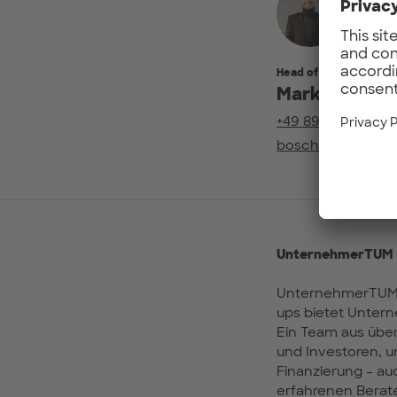
Head of Public Relatio
Markus Bosc
+49 89-54198699
bosch@unterneh
UnternehmerTUM –
UnternehmerTUM is
ups bietet Unter
Ein Team aus übe
und Investoren, u
Finanzierung – au
erfahrenen Bera