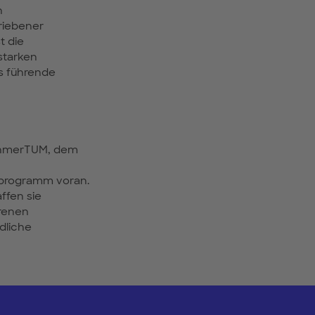
n
riebener
t die
starken
as führende
nehmerTUM, dem
programm voran.
ffen sie
renen
dliche