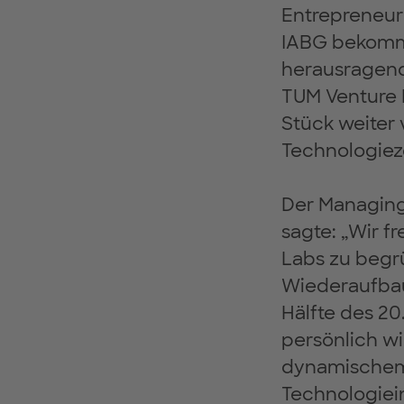
Entrepreneu
IABG bekomme
herausragend
TUM Venture 
Stück weiter
Technologiez
Der Managing 
sagte: „Wir f
Labs zu begrü
Wiederaufbau
Hälfte des 2
persönlich wi
dynamischem 
Technologiein