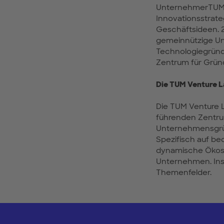
UnternehmerTUM v
Innovationsstrat
Geschäftsideen. 
gemeinnützige Un
Technologiegründu
Zentrum für Gründ
Die TUM Venture 
Die TUM Venture 
führenden Zentrum
Unternehmensgrü
Spezifisch auf be
dynamische Ökosy
Unternehmen. Insg
Themenfelder.