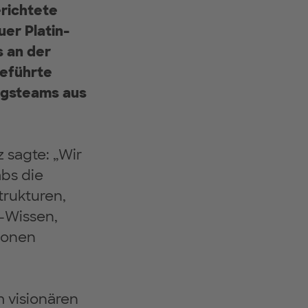
erichtete
er Platin-
s an der
geführte
ngsteams aus
 sagte: „Wir
abs die
trukturen,
-Wissen,
ionen
 visionären