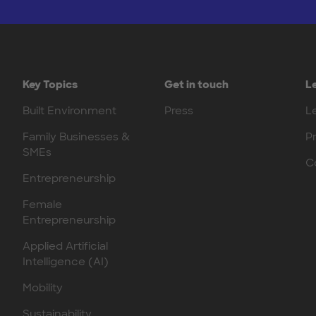
Key Topics
Get in touch
L
Built Environment
Press
L
Family Businesses &
P
SMEs
C
Entrepreneurship
Female
Entrepreneurship
Applied Artificial
Intelligence (AI)
Mobility
Sustainability