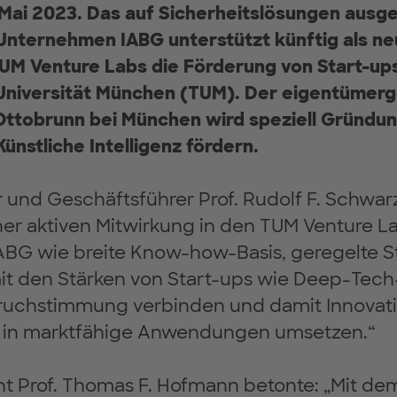
Mai 2023. Das auf Sicherheitslösungen ausg
nternehmen IABG unterstützt künftig als neu
UM Venture Labs die Förderung von Start-up
Universität München (TUM). Der eigentümer
Ottobrunn bei München wird speziell Gründu
ünstliche Intelligenz fördern.
und Geschäftsführer Prof. Rudolf F. Schwarz
ner aktiven Mitwirkung in den TUM Venture L
ABG wie breite Know-how-Basis, geregelte S
mit den Stärken von Start-ups wie Deep-Tech
fbruchstimmung verbinden und damit Innovat
 in marktfähige Anwendungen umsetzen.“
t Prof. Thomas F. Hofmann betonte: „Mit dem