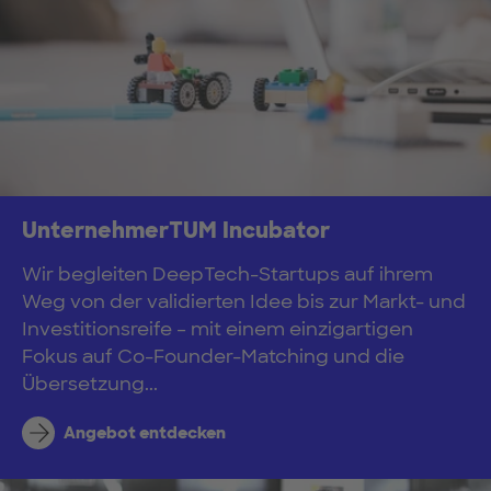
UnternehmerTUM Incubator
Wir begleiten DeepTech-Startups auf ihrem
Weg von der validierten Idee bis zur Markt- und
Investitionsreife – mit einem einzigartigen
Fokus auf Co-Founder-Matching und die
Übersetzung...
Angebot entdecken