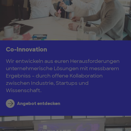
Co-Innovation
Wir entwickeln aus euren Herausforderungen
unternehmerische Lösungen mit messbarem
Ergebniss – durch offene Kollaboration
zwischen Industrie, Startups und
Wissenschaft.
Angebot entdecken