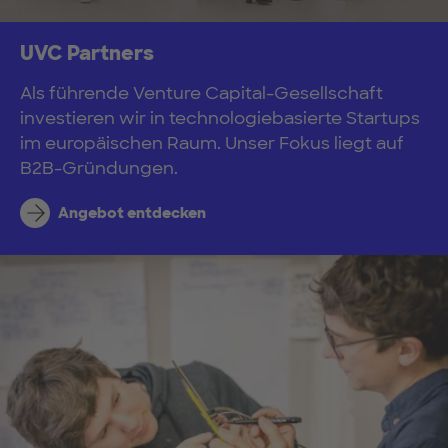
UVC Partners
Als führende Venture Capital-Gesellschaft
investieren wir in technologiebasierte Startups
im europäischen Raum. Unser Fokus liegt auf
B2B-Gründungen.
Angebot entdecken