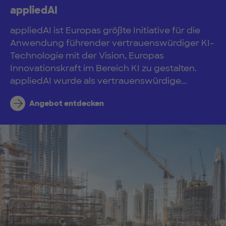
appliedAI
appliedAI ist Europas größte Initiative für die
Anwendung führender vertrauenswürdiger KI-
Technologie mit der Vision, Europas
Innovationskraft im Bereich KI zu gestalten.
appliedAI wurde als vertrauenswürdige...
Angebot entdecken