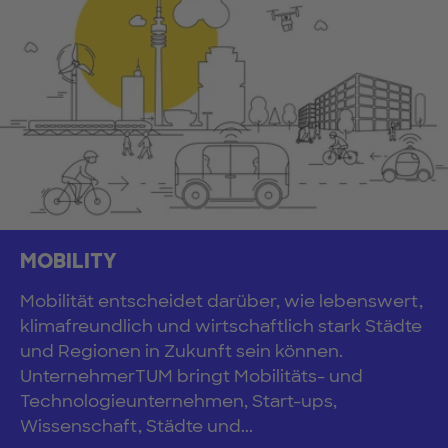
MOBILITY
Mobilität entscheidet darüber, wie lebenswert,
klimafreundlich und wirtschaftlich stark Städte
und Regionen in Zukunft sein können.
UnternehmerTUM bringt Mobilitäts- und
Technologieunternehmen, Start-ups,
Wissenschaft, Städte und...