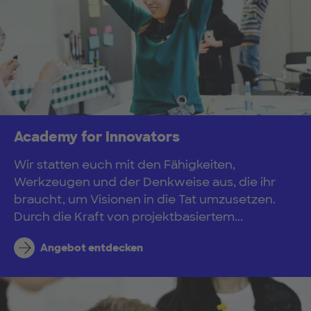
Academy for Innovators
Wir statten euch mit den Fähigkeiten,
Werkzeugen und der Denkweise aus, die ihr
braucht, um Visionen in die Tat umzusetzen.
Durch die Kraft von projektbasiertem...
Angebot entdecken