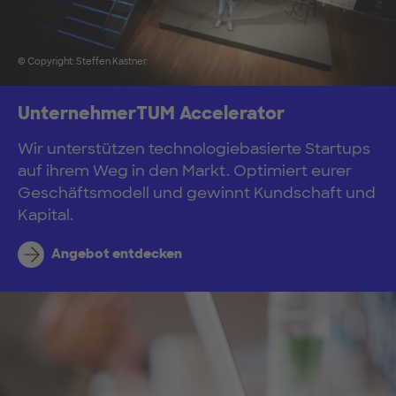
© Copyright: Steffen Kastner
UnternehmerTUM Accelerator
Wir unterstützen technologiebasierte Startups
auf ihrem Weg in den Markt. Optimiert eurer
Geschäftsmodell und gewinnt Kundschaft und
Kapital.
Angebot entdecken