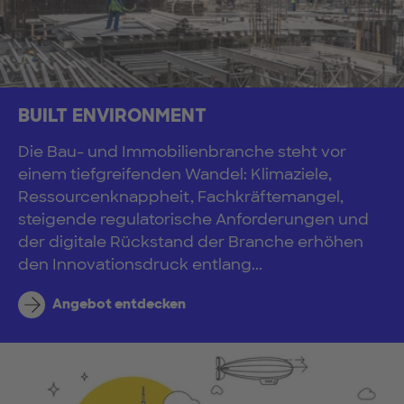
BUILT ENVIRONMENT
Die Bau- und Immobilienbranche steht vor
einem tiefgreifenden Wandel: Klimaziele,
Ressourcenknappheit, Fachkräftemangel,
steigende regulatorische Anforderungen und
der digitale Rückstand der Branche erhöhen
den Innovationsdruck entlang...
Angebot entdecken