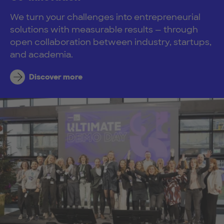
We turn your challenges into entrepreneurial
solutions with measurable results — through
open collaboration between industry, startups,
and academia.
Discover more