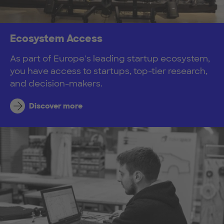
Ecosystem Access
As part of Europe's leading startup ecosystem,
you have access to startups, top-tier research,
and decision-makers.
Discover more