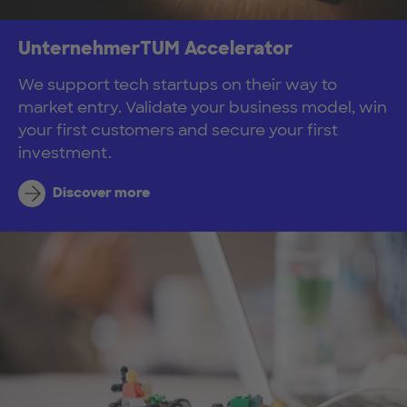
UnternehmerTUM Accelerator
We support tech startups on their way to
market entry. Validate your business model, win
your first customers and secure your first
investment.
Discover more