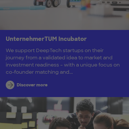
UnternehmerTUM Incubator
We support DeepTech startups on their
journey from a validated idea to market and
investment readiness – with a unique focus on
co-founder matching and...
Discover more