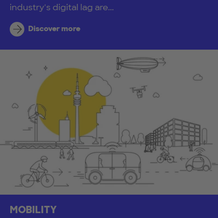
industry's digital lag are...
Discover more
MOBILITY