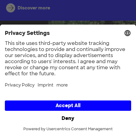
Discover more
CIRCULAR ECONOMY
The linear logic of "take, make, waste" is